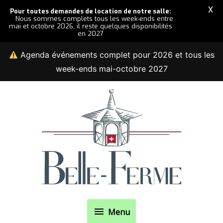
X
Pour toutes demandes de location de notre salle:
Nous sommes complets tous les week-ends entre
mai et octobre 2026, il reste quelques disponibilités
en 2027
Agenda événements complet pour 2026 et tous les
week-ends mai-octobre 2027
Aller
au
contenu
Menu
Menu