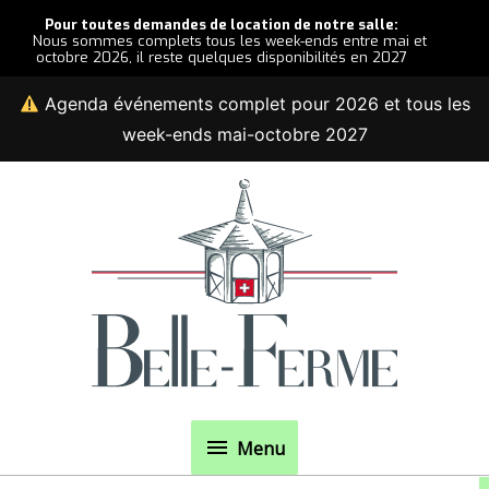
Pour toutes demandes de location de notre salle:
Nous sommes complets tous les week-ends entre mai et
octobre 2026, il reste quelques disponibilités en 2027
Agenda événements complet pour 2026 et tous les
week-ends mai-octobre 2027
Aller
au
contenu
Menu
Menu