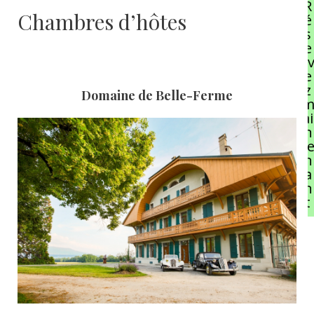
R
Chambres d’hôtes
é
s
e
r
e
z
Domaine de Belle-Ferme
ai
n
t
n
a
n
t